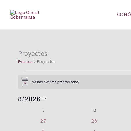
Ir
al
CONÓ
contenido
LUNES
MARTES
Proyectos
Eventos
Eventos
Proyectos
No hay eventos programados.
Aviso
8/2026
Selecciona
L
M
Calendario
la
0
0
de
27
28
fecha.
eventos
eventos
Eventos
0
0