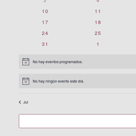
3
4
eventos
eventos
0
0
10
11
eventos
eventos
0
0
17
18
eventos
eventos
0
0
24
25
eventos
eventos
0
0
31
1
eventos
eventos
No hay eventos programados.
Aviso
No hay ningún evento este día.
Aviso
Jul