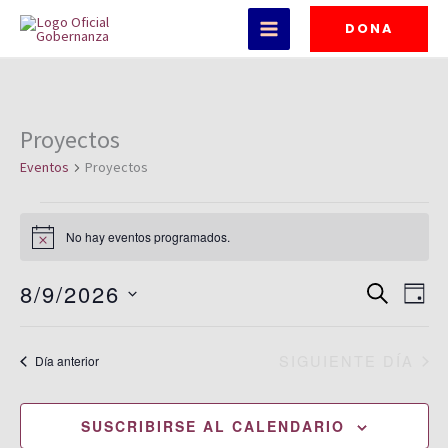
Ir
DONA
al
contenido
Proyectos
Eventos
en
Eventos
Proyectos
agosto
9,
No hay eventos programados.
Aviso
2026
8/9/2026
Navegación
BUSCAR
Nave
DÍA
de
de
Selecciona
búsqueda
vista
la
SIGUIENTE DÍA
Día anterior
y
de
fecha.
vistas
Even
SUSCRIBIRSE AL CALENDARIO
de