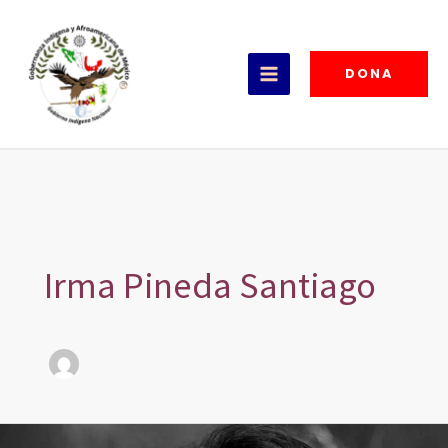
Ir
al
contenido
DONA
Irma Pineda Santiago
Los